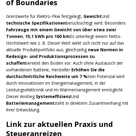
of Boundaries
Grenzwerte für Elektro-Pkw festgelegt,
Gewicht
Und
technische Spezifikationen
berücksichtigt wird. Besonders
Fahrzeuge mit einem Gewicht von über etwa zwei
Tonnen
,
15,1 kWh pro 100 km
Es unterliegt einem Netto-
Höchstwert wie z. B. Dieser Wert wirkt sich nicht nur auf das
aktuelle Produktportfolio aus; gleichzeitig
neue Normen in
Redesign- und Produktionsprozessen zu
schaffen
bereitet den Boden vor. Auch ohne Austausch der
vorhandenen Batterie, Hersteller
Erhöhen Sie die
durchschnittliche Reichweite um 7 %
Sein Potenzial wird
durch Innovationen im Energiemanagement, in der
Leistungselektronik und im Wärmemanagement ermöglicht.
Dieser Anstieg
Systemeffizienz
Und
Batteriemanagement
steht in direktem Zusammenhang mit
ihrer Entwicklung.
Link zur aktuellen Praxis und
Steueranreizen