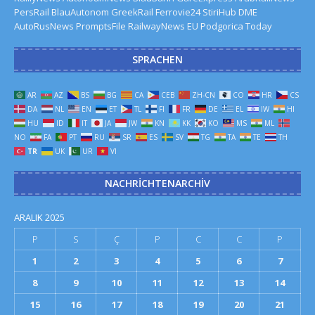
PersRail
BlauAutonom
GreekRail
Ferrovie24
StiriHub
DME
AutoRusNews
PromptsFile
RailwayNews EU
Podgorica Today
SPRACHEN
AR
AZ
BS
BG
CA
CEB
ZH-CN
CO
HR
CS
DA
NL
EN
ET
TL
FI
FR
DE
EL
IW
HI
HU
ID
IT
JA
JW
KN
KK
KO
MS
ML
NO
FA
PT
RU
SR
ES
SV
TG
TA
TE
TH
TR
UK
UR
VI
NACHRICHTENARCHIV
ARALIK 2025
P
S
Ç
P
C
C
P
1
2
3
4
5
6
7
8
9
10
11
12
13
14
15
16
17
18
19
20
21