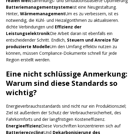
realen Welt
Sammlungs- und simulationsbasierte Optimierung
Batteriemanagementsysteme
ist eine Neugestaltung.
Hinter,
Wärmemanagement
Um es zu verbessern, ist es
notwendig, die Kühl- und Heizalgorithmen zu aktualisieren.
dichte Verbindungen und
Effizienz der
Leistungselektronik
Die Arbeit daran ist ebenfalls ein
entscheidender Schritt. Endlich,
Steuern und Anreize für
produzierte Modelle
Um den Umfang effektiv nutzen zu
können, müssen Compliance-Dokumente schnell für jede
Region erstellt werden.
Eine nicht schlüssige Anmerkung:
Warum sind diese Standards so
wichtig?
Energieverbrauchsstandards sind nicht nur ein Produktionsziel;
Ziel ist außerdem der Schutz der Verbrauchersicherheit, des
Fahrkomforts und der langfristigen Kosteneffizienz.
Energieeffizienz
Diese Vorschriften konzentrieren sich auf
Batterierecycling
Und
Dekarbonisierung des