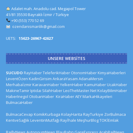
Adalet mah. Anadolu cad. Megapol Tower
41/81 35530 Bayraklı İzmir / Türkiye
+90 (553) 770 52 69
ozendanismanlik@gmail.com
UETS:
15623-26967-42627
UNSERE WEBSITES
SUCUDO
RayHaber
TeleferikHaber
OtonomHaber
KimyaHaberleri
LeventÖzen
KadinGirisim
AnkaraYasam
AdanaMersin
Merhabaİzmir
KaravanHaber
YelkenHaber
KamuHaber
UcakHaber
MakineTamir
Iptidai
SilahHaber
LeoTheMaster.Net
KolayBilimHaber
HaberInegol
OtobanHaber
KiraHaber
AEY
MarkaHikayeleri
BulmacaHaber
BulmacaCevap
KomikKurbaga
KolayHarita
RayTurkiye
ZorBulmaca
KentveSağlık
LeventinMutfağı
Rayİhale
MeşhurBlog
TOKİEmlak
RaillyNews
AutonoumNews
BlauBahn
GareExpress
ArabRailNews