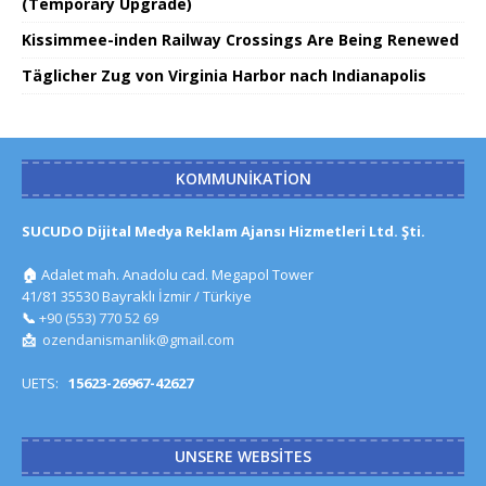
(Temporary Upgrade)
Kissimmee-inden Railway Crossings Are Being Renewed
Täglicher Zug von Virginia Harbor nach Indianapolis
KOMMUNIKATION
SUCUDO Dijital Medya Reklam Ajansı Hizmetleri Ltd. Şti.
🏠
Adalet mah. Anadolu cad. Megapol Tower
41/81 35530 Bayraklı İzmir / Türkiye
📞
+90 (553) 770 52 69
📩
ozendanismanlik@gmail.com
UETS:
15623-26967-42627
UNSERE WEBSITES