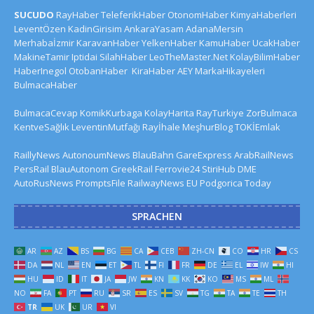
SUCUDO
RayHaber
TeleferikHaber
OtonomHaber
KimyaHaberleri
LeventÖzen
KadinGirisim
AnkaraYasam
AdanaMersin
Merhabaİzmir
KaravanHaber
YelkenHaber
KamuHaber
UcakHaber
MakineTamir
Iptidai
SilahHaber
LeoTheMaster.Net
KolayBilimHaber
HaberInegol
OtobanHaber
KiraHaber
AEY
MarkaHikayeleri
BulmacaHaber
BulmacaCevap
KomikKurbaga
KolayHarita
RayTurkiye
ZorBulmaca
KentveSağlık
LeventinMutfağı
Rayİhale
MeşhurBlog
TOKİEmlak
RaillyNews
AutonoumNews
BlauBahn
GareExpress
ArabRailNews
PersRail
BlauAutonom
GreekRail
Ferrovie24
StiriHub
DME
AutoRusNews
PromptsFile
RailwayNews EU
Podgorica Today
SPRACHEN
AR
AZ
BS
BG
CA
CEB
ZH-CN
CO
HR
CS
DA
NL
EN
ET
TL
FI
FR
DE
EL
IW
HI
HU
ID
IT
JA
JW
KN
KK
KO
MS
ML
NO
FA
PT
RU
SR
ES
SV
TG
TA
TE
TH
TR
UK
UR
VI