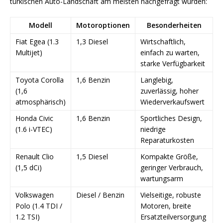
türkischen Auto-Landschaft am meisten nachgefragt wurden:
Modell
Motoroptionen
Besonderheiten
Fiat Egea (1.3
1,3 Diesel
Wirtschaftlich,
Multijet)
einfach zu warten,
starke Verfügbarkeit
Toyota Corolla
1,6 Benzin
Langlebig,
(1,6
zuverlässig, hoher
atmosphärisch)
Wiederverkaufswert
Honda Civic
1,6 Benzin
Sportliches Design,
(1.6 i-VTEC)
niedrige
Reparaturkosten
Renault Clio
1,5 Diesel
Kompakte Größe,
(1,5 dCi)
geringer Verbrauch,
wartungsarm
Volkswagen
Diesel / Benzin
Vielseitige, robuste
Polo (1.4 TDI /
Motoren, breite
1.2 TSI)
Ersatzteilversorgung