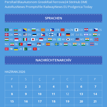
PersRail
BlauAutonom
GreekRail
Ferrovie24
StiriHub
DME
AutoRusNews
PromptsFile
RailwayNews EU
Podgorica Today
SPRACHEN
AR
AZ
BS
BG
CA
CEB
ZH-CN
CO
HR
CS
DA
NL
EN
ET
TL
FI
FR
DE
EL
IW
HI
HU
ID
IT
JA
JW
KN
KK
KO
MS
ML
NO
FA
PT
RU
SR
ES
SV
TG
TA
TE
TH
TR
UK
UR
VI
NACHRICHTENARCHIV
HAZIRAN 2026
P
S
Ç
P
C
C
P
1
2
3
4
5
6
7
8
9
10
11
12
13
14
15
16
17
18
19
20
21