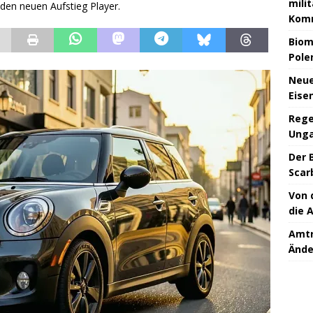
milit
 den neuen Aufstieg Player.
Kom
Biom
Pole
Neue
Eise
Rege
Unga
Der 
Scar
Von 
die 
Amtr
Ände