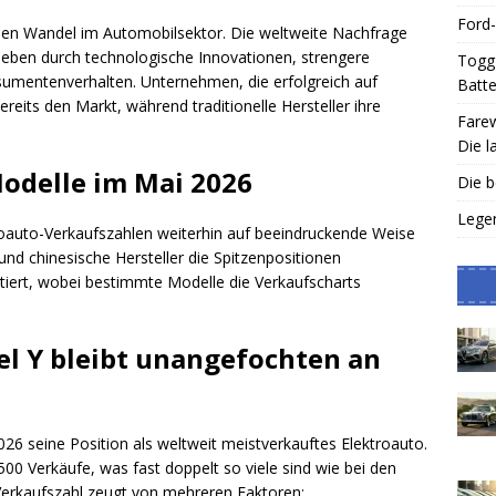
Ford
den Wandel im Automobilsektor. Die weltweite Nachfrage
rieben durch technologische Innovationen, strengere
Togg 
umentenverhalten. Unternehmen, die erfolgreich auf
Batte
reits den Markt, während traditionelle Hersteller ihre
Farew
Die l
odelle im Mai 2026
Die b
Legen
roauto-Verkaufszahlen weiterhin auf beeindruckende Weise
nd chinesische Hersteller die Spitzenpositionen
iert, wobei bestimmte Modelle die Verkaufscharts
el Y bleibt unangefochten an
26 seine Position als weltweit meistverkauftes Elektroauto.
500 Verkäufe, was fast doppelt so viele sind wie bei den
Verkaufszahl zeugt von mehreren Faktoren: