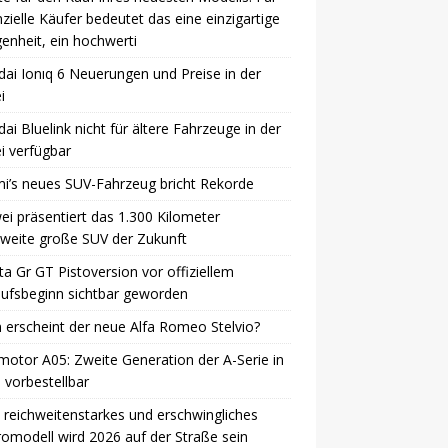
zielle Käufer bedeutet das eine einzigartige
enheit, ein hochwerti
ai Ionıq 6 Neuerungen und Preise in der
i
ai Bluelink nicht für ältere Fahrzeuge in der
i verfügbar
i’s neues SUV-Fahrzeug bricht Rekorde
i präsentiert das 1.300 Kilometer
weite große SUV der Zukunft
a Gr GT Pistoversion vor offiziellem
ufsbeginn sichtbar geworden
erscheint der neue Alfa Romeo Stelvio?
otor A05: Zweite Generation der A-Serie in
 vorbestellbar
 reichweitenstarkes und erschwingliches
romodell wird 2026 auf der Straße sein