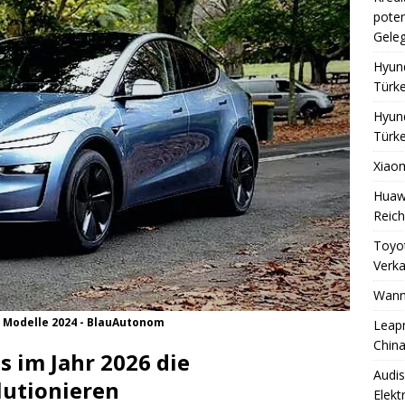
UV-Fahrzeug bricht Rekorde
MANSCHETTE - SPOT
poten
Countryman: Preis in der Türkei
AUTOBAHN - HIGHWAY
Geleg
Hyund
Türke
Hyund
Türke
Xiaom
Huawe
Reich
Toyot
Verka
Wann 
n Modelle 2024 - BlauAutonom
Leapm
China
 im Jahr 2026 die
Audis
utionieren
Elekt