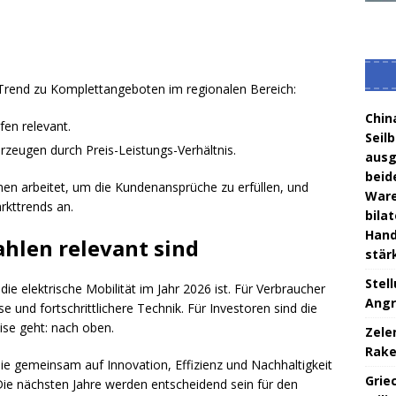
n Trend zu Komplettangeboten im regionalen Bereich:
Chin
fen relevant.
Seil
zeugen durch Preis-Leistungs-Verhältnis.
ausg
beid
en arbeitet, um die Kundenansprüche zu erfüllen, und
Ware
rkttrends an.
bila
Hand
hlen relevant sind
stär
Stel
ie elektrische Mobilität im Jahr 2026 ist. Für Verbraucher
Angr
 und fortschrittlichere Technik. Für Investoren sind die
ise geht: nach oben.
Zele
Rake
ie gemeinsam auf Innovation, Effizienz und Nachhaltigkeit
Grie
Die nächsten Jahre werden entscheidend sein für den