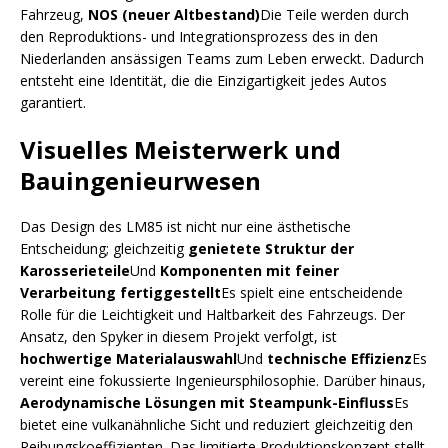
Fahrzeug,
NOS (neuer Altbestand)
Die Teile werden durch
den Reproduktions- und Integrationsprozess des in den
Niederlanden ansässigen Teams zum Leben erweckt. Dadurch
entsteht eine Identität, die die Einzigartigkeit jedes Autos
garantiert.
Visuelles Meisterwerk und
Bauingenieurwesen
Das Design des LM85 ist nicht nur eine ästhetische
Entscheidung; gleichzeitig
genietete Struktur der
Karosserieteile
Und
Komponenten mit feiner
Verarbeitung fertiggestellt
Es spielt eine entscheidende
Rolle für die Leichtigkeit und Haltbarkeit des Fahrzeugs. Der
Ansatz, den Spyker in diesem Projekt verfolgt, ist
hochwertige Materialauswahl
Und
technische Effizienz
Es
vereint eine fokussierte Ingenieursphilosophie. Darüber hinaus,
Aerodynamische Lösungen mit Steampunk-Einfluss
Es
bietet eine vulkanähnliche Sicht und reduziert gleichzeitig den
Reibungskoeffizienten. Das limitierte Produktionskonzept stellt