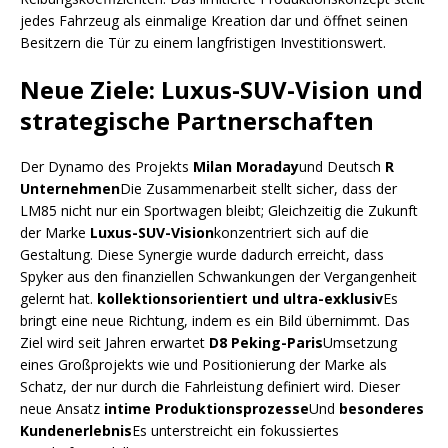
jedes Fahrzeug als einmalige Kreation dar und öffnet seinen
Besitzern die Tür zu einem langfristigen Investitionswert.
Neue Ziele: Luxus-SUV-Vision und
strategische Partnerschaften
Der Dynamo des Projekts
Milan Moraday
und Deutsch
R
Unternehmen
Die Zusammenarbeit stellt sicher, dass der
LM85 nicht nur ein Sportwagen bleibt; Gleichzeitig die Zukunft
der Marke
Luxus-SUV-Vision
konzentriert sich auf die
Gestaltung. Diese Synergie wurde dadurch erreicht, dass
Spyker aus den finanziellen Schwankungen der Vergangenheit
gelernt hat.
kollektionsorientiert und ultra-exklusiv
Es
bringt eine neue Richtung, indem es ein Bild übernimmt. Das
Ziel wird seit Jahren erwartet
D8 Peking-Paris
Umsetzung
eines Großprojekts wie und Positionierung der Marke als
Schatz, der nur durch die Fahrleistung definiert wird. Dieser
neue Ansatz
intime Produktionsprozesse
Und
besonderes
Kundenerlebnis
Es unterstreicht ein fokussiertes