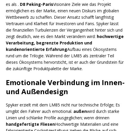
es als .
D8 Peking-Paris
Visionäre Ziele wie das Projekt
ermöglichen es der Marke, einen neuen Diskurs im globalen
Wettbewerb zu schaffen. Dieser Ansatz schafft langfristig
Vertrauen und Klarheit für Investoren und Fans. Spyker lässt
die finanziellen Turbulenzen der Vergangenheit hinter sich und
zeigt deutlich, wie es den Markt verändern wird:
hochwertige
Verarbeitung, begrenzte Produktion und
kundenorientierte Erfahrung
Aufbau eines Ökosystems
rund um die Trilogie. Während der LM85 als zentraler Teil
dieses Ökosystems hervorsticht, ist er auch der Grundstein für
die zukünftige Produktpalette der Marke.
Emotionale Verbindung im Innen-
und Außendesign
Spyker erzielt mit dem LM85 nicht nur technische Erfolge; Es
umgibt den Fahrer auch emotional.
außen
wird durch starke
Linien und schlanke Profile ausgeglichen; wenn drinnen
handgefertigte Fliesen
Hochwertige Materialien und eine
fahrorientierte Cockpitgestaltung ziehen die Blicke auf sich.