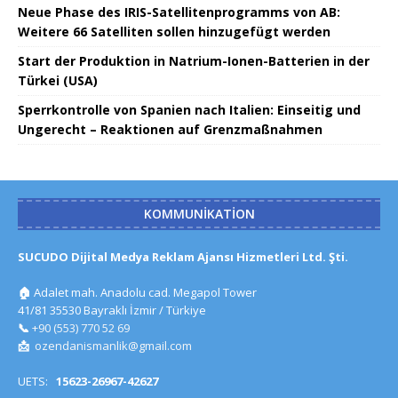
Neue Phase des IRIS-Satellitenprogramms von AB:
Weitere 66 Satelliten sollen hinzugefügt werden
Start der Produktion in Natrium-Ionen-Batterien in der
Türkei (USA)
Sperrkontrolle von Spanien nach Italien: Einseitig und
Ungerecht – Reaktionen auf Grenzmaßnahmen
KOMMUNIKATION
SUCUDO Dijital Medya Reklam Ajansı Hizmetleri Ltd. Şti.
🏠
Adalet mah. Anadolu cad. Megapol Tower
41/81 35530 Bayraklı İzmir / Türkiye
📞
+90 (553) 770 52 69
📩
ozendanismanlik@gmail.com
UETS:
15623-26967-42627