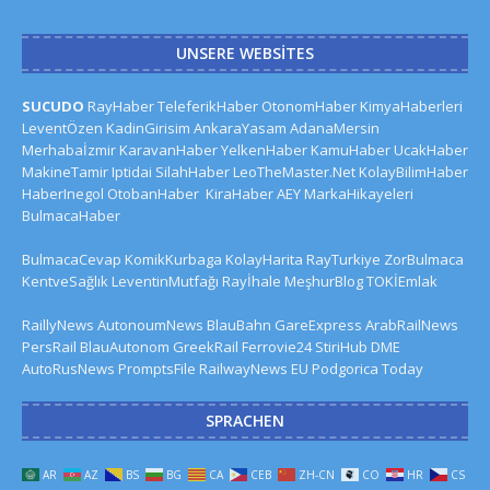
UNSERE WEBSITES
SUCUDO
RayHaber
TeleferikHaber
OtonomHaber
KimyaHaberleri
LeventÖzen
KadinGirisim
AnkaraYasam
AdanaMersin
Merhabaİzmir
KaravanHaber
YelkenHaber
KamuHaber
UcakHaber
MakineTamir
Iptidai
SilahHaber
LeoTheMaster.Net
KolayBilimHaber
HaberInegol
OtobanHaber
KiraHaber
AEY
MarkaHikayeleri
BulmacaHaber
BulmacaCevap
KomikKurbaga
KolayHarita
RayTurkiye
ZorBulmaca
KentveSağlık
LeventinMutfağı
Rayİhale
MeşhurBlog
TOKİEmlak
RaillyNews
AutonoumNews
BlauBahn
GareExpress
ArabRailNews
PersRail
BlauAutonom
GreekRail
Ferrovie24
StiriHub
DME
AutoRusNews
PromptsFile
RailwayNews EU
Podgorica Today
SPRACHEN
AR
AZ
BS
BG
CA
CEB
ZH-CN
CO
HR
CS