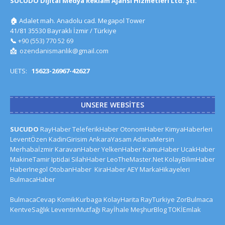
SUCUDO Dijital Medya Reklam Ajansı Hizmetleri Ltd. Şti.
🏠
Adalet mah. Anadolu cad. Megapol Tower
41/81 35530 Bayraklı İzmir / Türkiye
📞
+90 (553) 770 52 69
📩
ozendanismanlik@gmail.com
UETS:
15623-26967-42627
UNSERE WEBSITES
SUCUDO
RayHaber
TeleferikHaber
OtonomHaber
KimyaHaberleri
LeventÖzen
KadinGirisim
AnkaraYasam
AdanaMersin
Merhabaİzmir
KaravanHaber
YelkenHaber
KamuHaber
UcakHaber
MakineTamir
Iptidai
SilahHaber
LeoTheMaster.Net
KolayBilimHaber
HaberInegol
OtobanHaber
KiraHaber
AEY
MarkaHikayeleri
BulmacaHaber
BulmacaCevap
KomikKurbaga
KolayHarita
RayTurkiye
ZorBulmaca
KentveSağlık
LeventinMutfağı
Rayİhale
MeşhurBlog
TOKİEmlak