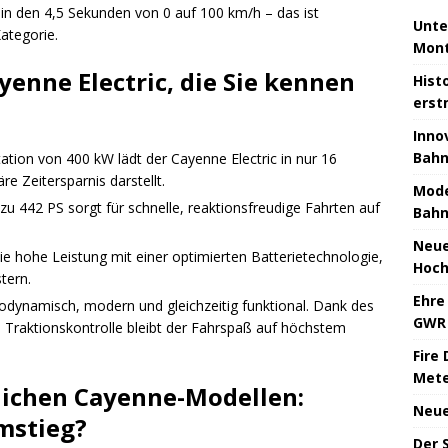
in den 4,5 Sekunden von 0 auf 100 km/h – das ist
Unte
ategorie.
Mont
yenne Electric, die Sie kennen
Hist
erst
Inno
Bahn
ation von 400 kW lädt der Cayenne Electric in nur 16
e Zeitersparnis darstellt.
Mode
 zu 442 PS sorgt für schnelle, reaktionsfreudige Fahrten auf
Bahn
Neue
die hohe Leistung mit einer optimierten Batterietechnologie,
Hoch
tern.
Ehre
rodynamisch, modern und gleichzeitig funktional. Dank des
GWR 
n Traktionskontrolle bleibt der Fahrspaß auf höchstem
Fire 
Mete
ichen Cayenne-Modellen:
Neue
mstieg?
Der 