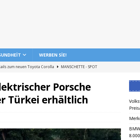
SUNDHEIT
WERBEN SIE!
ails zum neuen Toyota Corolla
MANSCHETTE - SPOT
d plant die Entlassung von 8.000 Mitarbeitern
AUTOBAHN -
lektrischer Porsche
r Türkei erhältlich
rzeugüberprüfung beginnt
MANSCHETTE - SPOT
Volks
Preis
en Autos weltweit
MANSCHETTE - SPOT
Merk
ra T6 Vorbestellung ohne Preisankündigung gestartet
BMW i
8.000