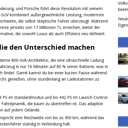
Volk
nderung, und Porsche führt diese Revolution mit seinem
beein
ro-SUV kombiniert außergewöhnliche Leistung, modernste
Neuer
chweite, die selbst skeptische Fahrer überzeugt. Während
Eigen
ise jenseits von 17 Millionen TL erreichen, bietet der
rnative, die sowohl Luxus als auch Effizienz neu definiert.
 die den Unterschied machen
erne 800-Volt-Architektur, die eine ultraschnelle Ladung
Fahrzeug in nur 16 Minuten auf 80 % seiner Batterie, was in
h findet. Damit kannst du bei einer kurzen Pause während
achs genießen, ohne stundenlang an Ladestationen zu
8 PS im Standardmodus und bis 442 PS im Launch Control-
 Fahrdynamik, die kaum zu übertreffen ist. Das adaptive
ion auf jedem Gelände.
erspricht eine Reichweite von bis zu 450 km, während das
eckenfahrer ständig in Verbindung hält.