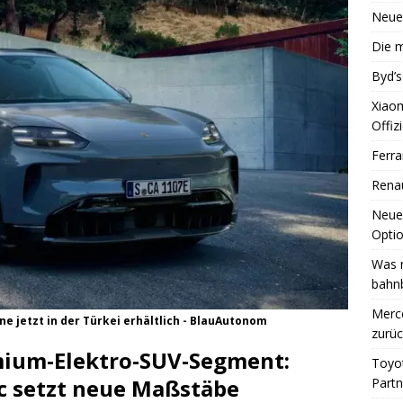
Neue
Die m
Byd’s
Xiao
Offizi
Ferra
Renau
Neue
Optio
Was 
bahn
Merce
e jetzt in der Türkei erhältlich - BlauAutonom
zurüc
mium-Elektro-SUV-Segment:
Toyot
ic setzt neue Maßstäbe
Partn