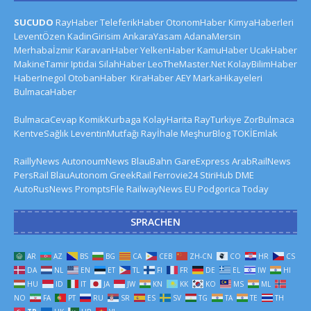
SUCUDO
RayHaber
TeleferikHaber
OtonomHaber
KimyaHaberleri
LeventÖzen
KadinGirisim
AnkaraYasam
AdanaMersin
Merhabaİzmir
KaravanHaber
YelkenHaber
KamuHaber
UcakHaber
MakineTamir
Iptidai
SilahHaber
LeoTheMaster.Net
KolayBilimHaber
HaberInegol
OtobanHaber
KiraHaber
AEY
MarkaHikayeleri
BulmacaHaber
BulmacaCevap
KomikKurbaga
KolayHarita
RayTurkiye
ZorBulmaca
KentveSağlık
LeventinMutfağı
Rayİhale
MeşhurBlog
TOKİEmlak
RaillyNews
AutonoumNews
BlauBahn
GareExpress
ArabRailNews
PersRail
BlauAutonom
GreekRail
Ferrovie24
StiriHub
DME
AutoRusNews
PromptsFile
RailwayNews EU
Podgorica Today
SPRACHEN
AR
AZ
BS
BG
CA
CEB
ZH-CN
CO
HR
CS
DA
NL
EN
ET
TL
FI
FR
DE
EL
IW
HI
HU
ID
IT
JA
JW
KN
KK
KO
MS
ML
NO
FA
PT
RU
SR
ES
SV
TG
TA
TE
TH