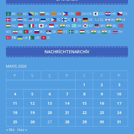
AR
AZ
BS
BG
CA
CEB
ZH-CN
CO
HR
CS
DA
NL
EN
ET
TL
FI
FR
DE
EL
IW
HI
HU
ID
IT
JA
JW
KN
KK
KO
MS
ML
NO
FA
PT
RU
SR
ES
SV
TG
TA
TE
TH
TR
UK
UR
VI
NACHRICHTENARCHIV
MAYIS 2026
P
S
Ç
P
C
C
P
1
2
3
4
5
6
7
8
9
10
11
12
13
14
15
16
17
18
19
20
21
22
23
24
25
26
27
28
29
30
31
« Nis
Haz »