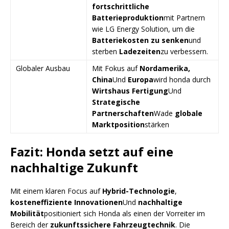
fortschrittliche
Batterieproduktion
mit Partnern
wie LG Energy Solution, um die
Batteriekosten zu senken
und
sterben
Ladezeiten
zu verbessern.
Globaler Ausbau
Mit Fokus auf
Nordamerika,
China
Und
Europa
wird honda durch
Wirtshaus Fertigung
Und
Strategische
Partnerschaften
Wade
globale
Marktposition
stärken
Fazit: Honda setzt auf eine
nachhaltige Zukunft
Mit einem klaren Focus auf
Hybrid-Technologie
,
kosteneffiziente Innovationen
Und
nachhaltige
Mobilität
positioniert sich Honda als einen der Vorreiter im
Bereich der
zukunftssichere Fahrzeugtechnik
. Die