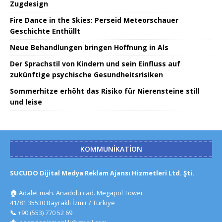
Zugdesign
Fire Dance in the Skies: Perseid Meteorschauer
Geschichte Enthüllt
Neue Behandlungen bringen Hoffnung in Als
Der Sprachstil von Kindern und sein Einfluss auf
zukünftige psychische Gesundheitsrisiken
Sommerhitze erhöht das Risiko für Nierensteine ​​​​still
und leise
KOMMUNIKATION
SUCUDO Dijital Medya Reklam Ajansı Hizmetleri Ltd. Şti.
🏠
Adalet mah. Anadolu cad. Megapol Tower
41/81 35530 Bayraklı İzmir / Türkiye
📞
+90 (553) 770 52 69