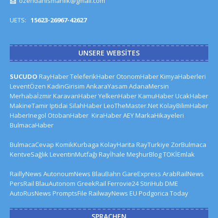
📩
ozendanismanlik@gmail.com
UETS:
15623-26967-42627
UNSERE WEBSITES
SUCUDO
RayHaber
TeleferikHaber
OtonomHaber
KimyaHaberleri
LeventÖzen
KadinGirisim
AnkaraYasam
AdanaMersin
Merhabaİzmir
KaravanHaber
YelkenHaber
KamuHaber
UcakHaber
MakineTamir
Iptidai
SilahHaber
LeoTheMaster.Net
KolayBilimHaber
HaberInegol
OtobanHaber
KiraHaber
AEY
MarkaHikayeleri
BulmacaHaber
BulmacaCevap
KomikKurbaga
KolayHarita
RayTurkiye
ZorBulmaca
KentveSağlık
LeventinMutfağı
Rayİhale
MeşhurBlog
TOKİEmlak
RaillyNews
AutonoumNews
BlauBahn
GareExpress
ArabRailNews
PersRail
BlauAutonom
GreekRail
Ferrovie24
StiriHub
DME
AutoRusNews
PromptsFile
RailwayNews EU
Podgorica Today
SPRACHEN