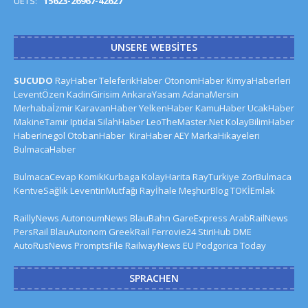
UETS:
15623-26967-42627
UNSERE WEBSITES
SUCUDO
RayHaber
TeleferikHaber
OtonomHaber
KimyaHaberleri
LeventÖzen
KadinGirisim
AnkaraYasam
AdanaMersin
Merhabaİzmir
KaravanHaber
YelkenHaber
KamuHaber
UcakHaber
MakineTamir
Iptidai
SilahHaber
LeoTheMaster.Net
KolayBilimHaber
HaberInegol
OtobanHaber
KiraHaber
AEY
MarkaHikayeleri
BulmacaHaber
BulmacaCevap
KomikKurbaga
KolayHarita
RayTurkiye
ZorBulmaca
KentveSağlık
LeventinMutfağı
Rayİhale
MeşhurBlog
TOKİEmlak
RaillyNews
AutonoumNews
BlauBahn
GareExpress
ArabRailNews
PersRail
BlauAutonom
GreekRail
Ferrovie24
StiriHub
DME
AutoRusNews
PromptsFile
RailwayNews EU
Podgorica Today
SPRACHEN