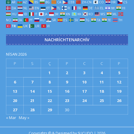
AR
AZ
BS
BG
CA
CEB
ZH-CN
CO
HR
CS
DA
NL
EN
ET
TL
FI
FR
DE
EL
IW
HI
HU
ID
IT
JA
JW
KN
KK
KO
MS
ML
NO
FA
PT
RU
SR
ES
SV
TG
TA
TE
TH
TR
UK
UR
VI
NACHRICHTENARCHIV
NISAN 2026
P
S
Ç
P
C
C
P
1
2
3
4
5
6
7
8
9
10
11
12
13
14
15
16
17
18
19
20
21
22
23
24
25
26
27
28
29
30
« Mar
May »
Copyrights © & Designed by
SUCUDO
| 2026