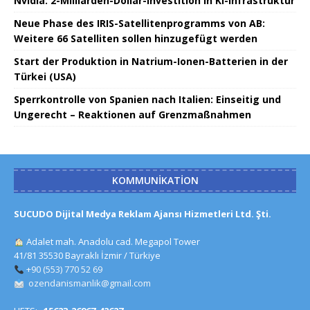
Nvidia: 2-Milliarden-Dollar-Investition in KI-Infrastruktur
Neue Phase des IRIS-Satellitenprogramms von AB:
Weitere 66 Satelliten sollen hinzugefügt werden
Start der Produktion in Natrium-Ionen-Batterien in der
Türkei (USA)
Sperrkontrolle von Spanien nach Italien: Einseitig und
Ungerecht – Reaktionen auf Grenzmaßnahmen
KOMMUNIKATION
SUCUDO Dijital Medya Reklam Ajansı Hizmetleri Ltd. Şti.
Adalet mah. Anadolu cad. Megapol Tower
41/81 35530 Bayraklı İzmir / Türkiye
+90 (553) 770 52 69
ozendanismanlik@gmail.com