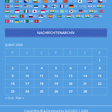
AR
AZ
BS
BG
CA
CEB
ZH-CN
CO
HR
CS
DA
NL
EN
ET
TL
FI
FR
DE
EL
IW
HI
HU
ID
IT
JA
JW
KN
KK
KO
MS
ML
NO
FA
PT
RU
SR
ES
SV
TG
TA
TE
TH
TR
UK
UR
VI
NACHRICHTENARCHIV
ŞUBAT 2026
P
S
Ç
P
C
C
P
1
2
3
4
5
6
7
8
9
10
11
12
13
14
15
16
17
18
19
20
21
22
23
24
25
26
27
28
« Oca
Mar »
Copyrights © & Designed by
SUCUDO
| 2026