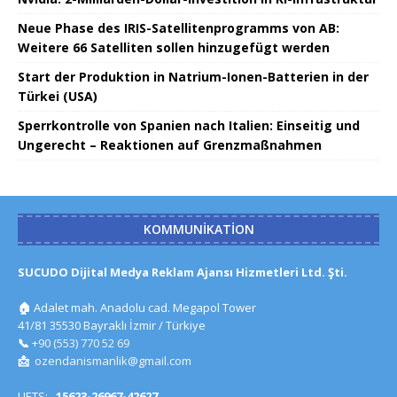
Neue Phase des IRIS-Satellitenprogramms von AB:
Weitere 66 Satelliten sollen hinzugefügt werden
Start der Produktion in Natrium-Ionen-Batterien in der
Türkei (USA)
Sperrkontrolle von Spanien nach Italien: Einseitig und
Ungerecht – Reaktionen auf Grenzmaßnahmen
KOMMUNIKATION
SUCUDO Dijital Medya Reklam Ajansı Hizmetleri Ltd. Şti.
🏠
Adalet mah. Anadolu cad. Megapol Tower
41/81 35530 Bayraklı İzmir / Türkiye
📞
+90 (553) 770 52 69
📩
ozendanismanlik@gmail.com
UETS:
15623-26967-42627