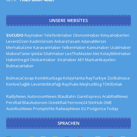
UNSERE WEBSITES
SUCUDO
RayHaber
TeleferikHaber
OtonomHaber
KimyaHaberleri
LeventÖzen
KadinGirisim
AnkaraYasam
AdanaMersin
Merhabaİzmir
KaravanHaber
YelkenHaber
KamuHaber
UcakHaber
MakineTamir
Iptidai
SilahHaber
LeoTheMaster.Net
KolayBilimHaber
HaberInegol
OtobanHaber
KiraHaber
AEY
MarkaHikayeleri
BulmacaHaber
BulmacaCevap
KomikKurbaga
KolayHarita
RayTurkiye
ZorBulmaca
KentveSağlık
LeventinMutfağı
Rayİhale
MeşhurBlog
TOKİEmlak
RaillyNews
AutonoumNews
BlauBahn
GareExpress
ArabRailNews
PersRail
BlauAutonom
GreekRail
Ferrovie24
StiriHub
DME
AutoRusNews
PromptsFile
RailwayNews EU
Podgorica Today
SPRACHEN