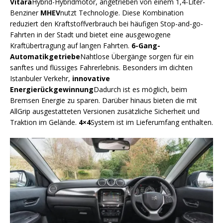
Vitara
Hybrid-Hybridmotor, angetrieben von einem 1,4-Liter-
Benziner
MHEV
nutzt Technologie. Diese Kombination
reduziert den Kraftstoffverbrauch bei häufigen Stop-and-go-
Fahrten in der Stadt und bietet eine ausgewogene
Kraftübertragung auf langen Fahrten.
6-Gang-
Automatikgetriebe
Nahtlose Übergänge sorgen für ein
sanftes und flüssiges Fahrerlebnis. Besonders im dichten
Istanbuler Verkehr,
innovative
Energierückgewinnung
Dadurch ist es möglich, beim
Bremsen Energie zu sparen. Darüber hinaus bieten die mit
AllGrip ausgestatteten Versionen zusätzliche Sicherheit und
Traktion im Gelände.
4×4
System ist im Lieferumfang enthalten.