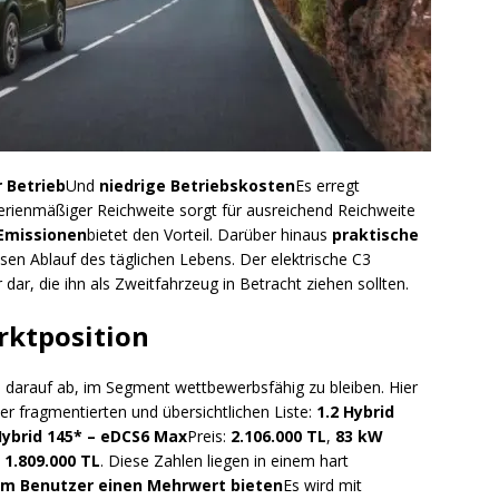
 Betrieb
Und
niedrige Betriebskosten
Es erregt
erienmäßiger Reichweite sorgt für ausreichend Reichweite
Emissionen
bietet den Vorteil. Darüber hinaus
praktische
osen Ablauf des täglichen Lebens. Der elektrische C3
r dar, die ihn als Zweitfahrzeug in Betracht ziehen sollten.
rktposition
 darauf ab, im Segment wettbewerbsfähig zu bleiben. Hier
er fragmentierten und übersichtlichen Liste:
1.2 Hybrid
Hybrid 145* – eDCS6 Max
Preis:
2.106.000 TL
,
83 kW
:
1.809.000 TL
. Diese Zahlen liegen in einem hart
m Benutzer einen Mehrwert bieten
Es wird mit