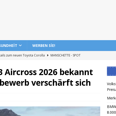
SUNDHEIT
WERBEN SIE!
ails zum neuen Toyota Corolla
MANSCHETTE - SPOT
d plant die Entlassung von 8.000 Mitarbeitern
AUTOBAHN -
C3 Aircross 2026 bekannt
bewerb verschärft sich
rzeugüberprüfung beginnt
MANSCHETTE - SPOT
Volks
Preis
en Autos weltweit
MANSCHETTE - SPOT
Merk
ra T6 Vorbestellung ohne Preisankündigung gestartet
BMW i
8.000