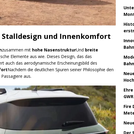
Unte
Mont
Hist
erst
 Stalldesign und Innenkomfort
Inno
Bahn
n
zusammen mit
hohe Nasenstruktur
Und
breite
tische Elemente aus wie. Dieses Design, das das
Mode
ssert auch das aerodynamische Erscheinungsbild des
Bahn
fort
Nachdem die deutlichen Spuren seiner Philosophie den
Neue
e Passagiere aus.
Hoch
Ehre
GWR 
Fire 
Mete
Neue
Der 