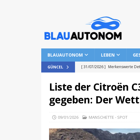
BLAUAUTONOM
LEBEN
GE
[ 31/07/2026 ]
Merkenswerte Det
GÜNCEL
[ 31/07/2026 ]
BMW in Deutschlan
Liste der Citroën 
HIGHWAY
gegeben: Der Wett
[ 31/07/2026 ]
Neue Ära der Fah
[ 31/07/2026 ]
Die meistgewählt
09/01/2026
MANSCHETTE - SPOT
[ 31/07/2026 ]
Volkswagen Id. Au
AUTOBAHN - HIGHWAY