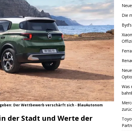
Neue
Die m
Byd’s
Xiao
Offizi
Ferra
Renau
Neue
Optio
Was 
bahn
Merce
gegeben: Der Wettbewerb verschärft sich - BlauAutonom
zurüc
 in der Stadt und Werte der
Toyot
Partn