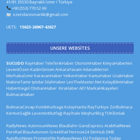
41/81 35530 Bayraklı İzmir / Türkiye
+90 (553) 770 52 69
ozendanismanlik@gmail.com
UETS:
15623-26967-42627
UNSERE WEBSITES
SUCUDO
RayHaber
TeleferikHaber
OtonomHaber
KimyaHaberleri
LeventÖzen
KadinGirisim
AnkaraYasam
AdanaMersin
Merhabaİzmir
KaravanHaber
YelkenHaber
KamuHaber
UcakHaber
MakineTamir
Iptidai
SilahHaber
LeoTheMaster.Net
KolayBilimHaber
HaberInegol
OtobanHaber
KiraHaber
AEY
MarkaHikayeleri
BulmacaHaber
BulmacaCevap
KomikKurbaga
KolayHarita
RayTurkiye
ZorBulmaca
KentveSağlık
LeventinMutfağı
Rayİhale
MeşhurBlog
TOKİEmlak
RaillyNews
AutonoumNews
BlauBahn
GareExpress
ArabRailNews
PersRail
BlauAutonom
GreekRail
Ferrovie24
StiriHub
DME
AutoRusNews
PromptsFile
RailwayNews EU
Podgorica Today