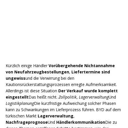
Kürzlich einige Händler
Vorübergehende Nichtannahme
von Neufahrzeugbestellungen
,
Liefertermine sind
ungewiss
und die Verwirrung bei den
Kautionsrückerstattungsprozessen erregte Aufmerksamkeit.
Allerdings ist diese Situation
Der Verkauf wurde komplett
eingestellt
Das heißt nicht.
Zollpolitik
,
Lagerverwaltung
Und
Logistikplanung
Die kurzfristige Aufweichung solcher Phasen
kann zu Schwankungen im Lieferprozess führen. BYD auf dem
türkischen Markt
Lagerverwaltung
,
Nachfrageprognose
Und
Händlerkommunikation
Die zu