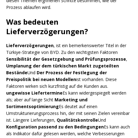
diesen Themen ergriffenen Schritte bestimmen, wie der
Prozess ablaufen wird.
Was bedeuten
Lieferverzögerungen?
Lieferverzögerungen
, ist ein bemerkenswerter Titel in der
Türkiye-Strategie von BYD. Zu den wichtigsten Faktoren
Sensibilität der Gesetzgebung und Prüfungsprozesse
,
Umplanung der dem türkischen Markt zugeteilten
Bestände
Und
Der Prozess der Festlegung der
Preispolitik bei neuen Modellen
ist vorhanden. Diese
Faktoren wirken sich kurzfristig auf die Kunden aus.
ungewisse Liefertermine
Es kann widergespiegelt werden
als; aber auf lange Sicht
Marketing und
Sortimentsoptimierung
Es deutet auf einen
Umstrukturierungsprozess hin, der mit seinen Zielen vereinbar
ist. Längere Lieferungen,
Qualitätskontrolle
Und
Konfiguration passend zu den Bedingungen
Es kann auch
als Indikator dafür gelesen werden, welche Verbesserungen