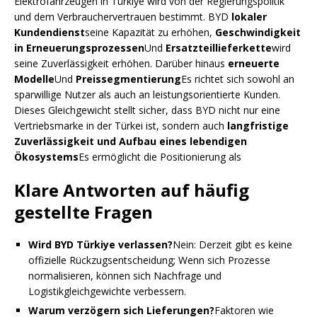
Elektrofahrzeugen in Türkiye wird von der Regierungspolitik
und dem Verbrauchervertrauen bestimmt. BYD
lokaler
Kundendienst
seine Kapazität zu erhöhen,
Geschwindigkeit
in Erneuerungsprozessen
Und
Ersatzteillieferkette
wird
seine Zuverlässigkeit erhöhen. Darüber hinaus
erneuerte
Modelle
Und
Preissegmentierung
Es richtet sich sowohl an
sparwillige Nutzer als auch an leistungsorientierte Kunden.
Dieses Gleichgewicht stellt sicher, dass BYD nicht nur eine
Vertriebsmarke in der Türkei ist, sondern auch
langfristige
Zuverlässigkeit und Aufbau eines lebendigen
Ökosystems
Es ermöglicht die Positionierung als
Klare Antworten auf häufig
gestellte Fragen
Wird BYD Türkiye verlassen?
Nein: Derzeit gibt es keine
offizielle Rückzugsentscheidung; Wenn sich Prozesse
normalisieren, können sich Nachfrage und
Logistikgleichgewichte verbessern.
Warum verzögern sich Lieferungen?
Faktoren wie