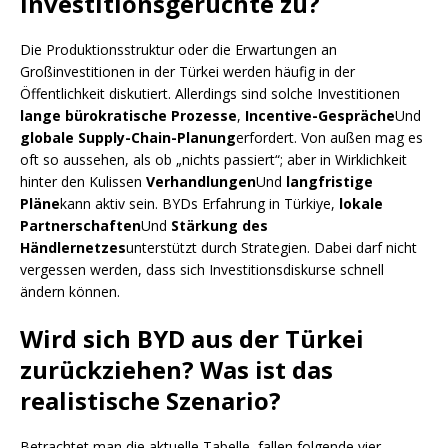
Investitionsgerüchte zu?
Die Produktionsstruktur oder die Erwartungen an
Großinvestitionen in der Türkei werden häufig in der
Öffentlichkeit diskutiert. Allerdings sind solche Investitionen
lange bürokratische Prozesse
,
Incentive-Gespräche
Und
globale Supply-Chain-Planung
erfordert. Von außen mag es
oft so aussehen, als ob „nichts passiert“; aber in Wirklichkeit
hinter den Kulissen
Verhandlungen
Und
langfristige
Pläne
kann aktiv sein. BYDs Erfahrung in Türkiye,
lokale
Partnerschaften
Und
Stärkung des
Händlernetzes
unterstützt durch Strategien. Dabei darf nicht
vergessen werden, dass sich Investitionsdiskurse schnell
ändern können.
Wird sich BYD aus der Türkei
zurückziehen? Was ist das
realistische Szenario?
Betrachtet man die aktuelle Tabelle, fallen folgende vier