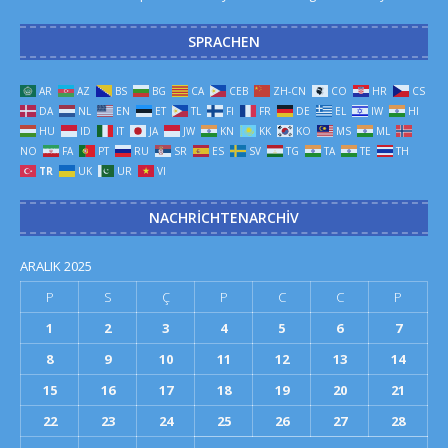
SPRACHEN
AR
AZ
BS
BG
CA
CEB
ZH-CN
CO
HR
CS
DA
NL
EN
ET
TL
FI
FR
DE
EL
IW
HI
HU
ID
IT
JA
JW
KN
KK
KO
MS
ML
NO
FA
PT
RU
SR
ES
SV
TG
TA
TE
TH
TR
UK
UR
VI
NACHRICHTENARCHIV
ARALIK 2025
P
S
Ç
P
C
C
P
1
2
3
4
5
6
7
8
9
10
11
12
13
14
15
16
17
18
19
20
21
22
23
24
25
26
27
28